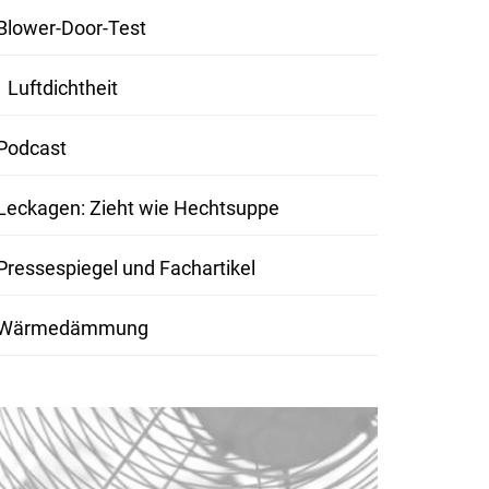
und Inhalte
Blower-Door-Test
entsperren
Luftdichtheit
Podcast
Leckagen: Zieht wie Hechtsuppe
Pressespiegel und Fachartikel
Wärmedämmung